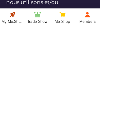
nous utilisons et/ou
communiquons .
My Mo.Show
Trade Show
Mo.Shop
Members
Motherland Show
Email :
Mo.Show@lereveafricain.com
Privacy policy
Cookies policy
Terms and conditions
Legal notices
© 2025 by
The African Dream
Our news