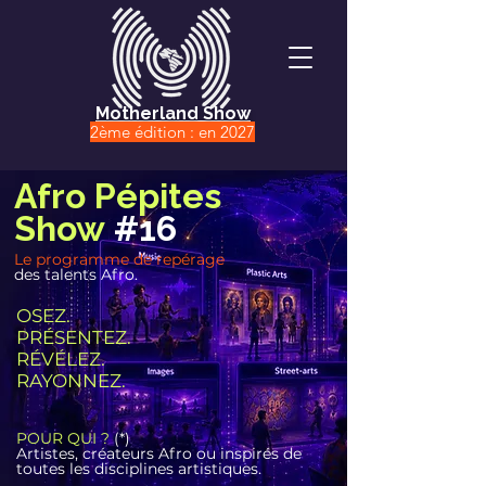
Motherland Show
2ème édition : en 2027
Afro Pépites
Show
#16
Le programme de repérage
des talents Afro.
OSEZ.
PRÉSENTEZ.
RÉVÉLEZ.
RAYONNEZ.
POUR QUI ?
(*)
Artistes, créateurs Afro ou inspirés de
toutes les disciplines artistiques.