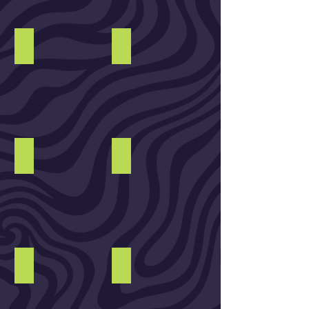
Danse, théâtre, humour
Photographie
Poésie, conte, livre
Street-Arts
Atelier / Pitch
Réseaux, start-up...