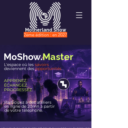
Motherland Show
2ème édition : en 2027
MoShow.
Master
L'espace où les
savoirs
deviennent des
opportunités
.
APPRENEZ.
É
CHANGEZ.
PROGRESSEZ.
Participez à des ateliers
en ligne de 20mn à partir
de votre téléphone.