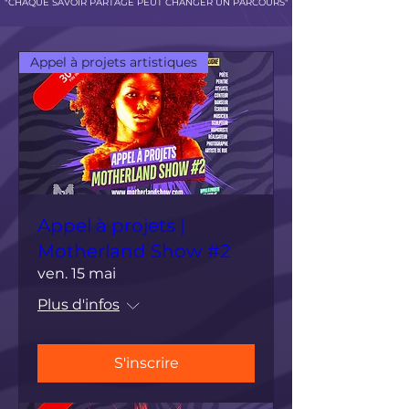
"CHAQUE SAVOIR PARTAG
É
PEUT CHANGER UN PARCOURS"
Appel à projets artistiques
Appel à projets |
Motherland Show #2
ven. 15 mai
Plus d'infos
S'inscrire